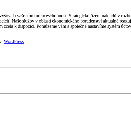
zvyšovala vaše konkurenceschopnost. Strategické řízení nákladů v rozh
ituacích! Naše služby v oblasti ekonomického poradenství aktuálně rea
ám zcela k dispozici. Pomůžeme vám a společně nastavíme systém účtov
y:
WordPress