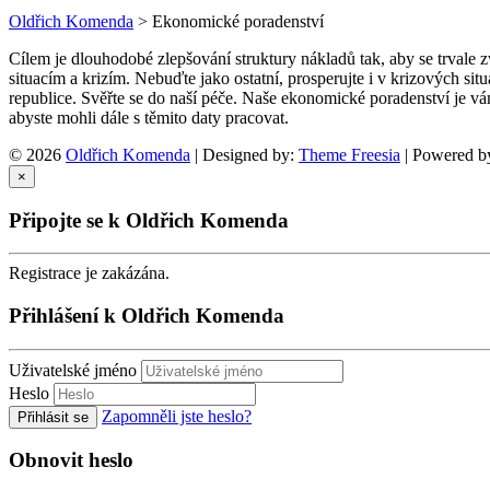
Oldřich Komenda
>
Ekonomické poradenství
Cílem je dlouhodobé zlepšování struktury nákladů tak, aby se trvale 
situacím a krizím. Nebuďte jako ostatní, prosperujte i v krizových s
republice. Svěřte se do naší péče. Naše ekonomické poradenství je v
abyste mohli dále s těmito daty pracovat.
© 2026
Oldřich Komenda
| Designed by:
Theme Freesia
| Powered b
×
Připojte se k Oldřich Komenda
Registrace je zakázána.
Přihlášení k Oldřich Komenda
Uživatelské jméno
Heslo
Zapomněli jste heslo?
Přihlásit se
Obnovit heslo