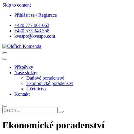
Skip to content
Přihlásit se / Regisrace
+420 777 001 063
+420 573 343 558
kvaspo@kvaspo.com
daňové a účetní poradenství
Oldřich Komenda
Příspěvky
Naše služby
Daňové poradenství
Ekonomické poradenství
Účetnictví
Kontakt
Ekonomické poradenství